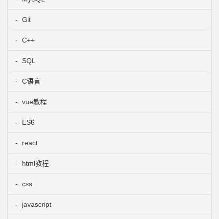
Git
C++
SQL
C语言
vue教程
ES6
react
html教程
css
javascript