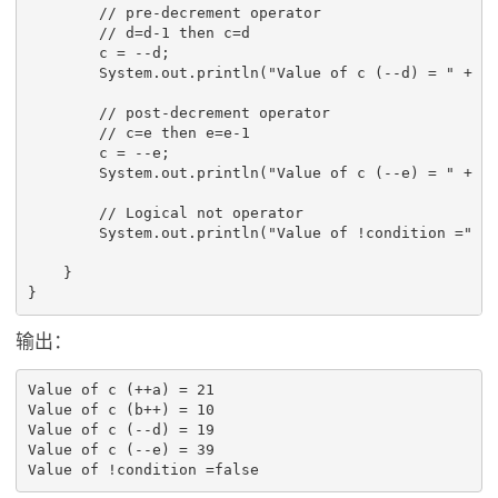
        // pre-decrement operator

        // d=d-1 then c=d

        c = --d;

        System.out.println("Value of c (--d) = " + c)
        // post-decrement operator

        // c=e then e=e-1

        c = --e;

        System.out.println("Value of c (--e) = " + c)
        // Logical not operator

        System.out.println("Value of !condition =" + 
    }

输出：
Value of c (++a) = 21

Value of c (b++) = 10

Value of c (--d) = 19

Value of c (--e) = 39

Value of !condition =false