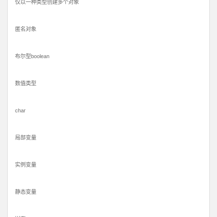
仅以一种类型创建多个对象
匿名对象
布尔型boolean
数值类型
char
局部变量
实例变量
静态变量