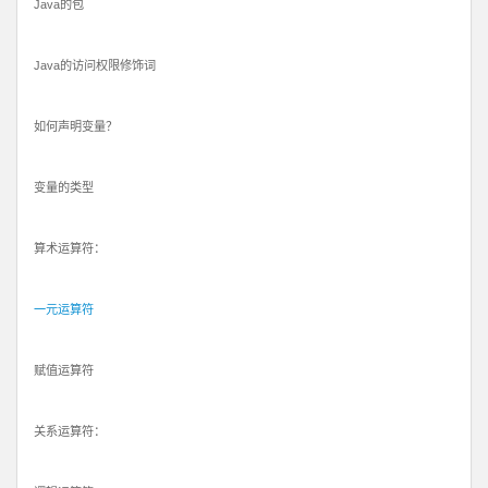
Java的包
Java的访问权限修饰词
如何声明变量？
变量的类型
算术运算符：
一元运算符
赋值运算符
关系运算符：