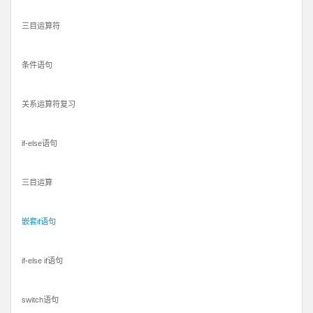
三目运算符
条件语句
关系运算符复习
if-else语句
三目运算
嵌套if语句
if-else if语句
switch语句