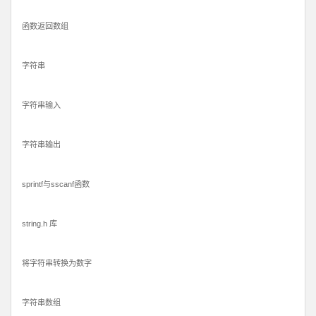
函数返回数组
字符串
字符串输入
字符串输出
sprintf与sscanf函数
string.h 库
将字符串转换为数字
字符串数组