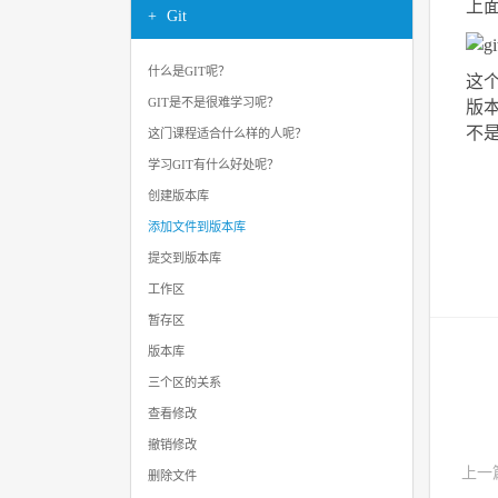
上
Git
什么是GIT呢？
这
GIT是不是很难学习呢？
版
不
这门课程适合什么样的人呢？
学习GIT有什么好处呢？
创建版本库
添加文件到版本库
提交到版本库
工作区
暂存区
版本库
三个区的关系
查看修改
撤销修改
上一
删除文件