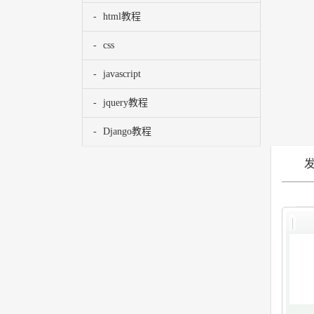
html教程
css
javascript
jquery教程
Django教程