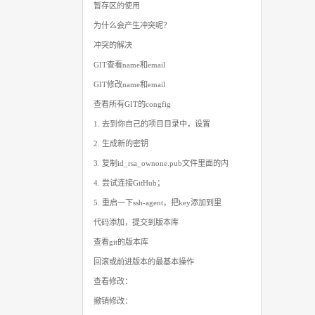
暂存区的使用
为什么会产生冲突呢？
冲突的解决
GIT查看name和email
GIT修改name和email
查看所有GIT的congfig
1. 去到你自己的项目目录中，设置
2. 生成新的密钥
3. 复制id_rsa_ownone.pub文件里面的内
4. 尝试连接GitHub；
5. 重启一下ssh-agent，把key添加到里
代码添加，提交到版本库
查看git的版本库
回滚或前进版本的最基本操作
查看修改：
撤销修改：