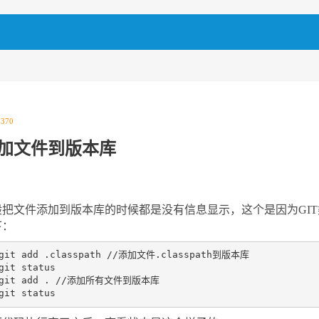
|
370
加文件到版本库
把文件添加到版本库的时候都是没有信息显示，这个是因为GIT类似于Linux，
下：
git add .classpath //添加文件.classpath到版本库

git status

 git add . //添加所有文件到版本库

git status