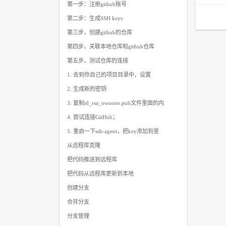
第一步：注册github账号
第二步：生成SSH keys
第三步，创建github的仓库
第四步，关联本地仓库和github仓库
第五步，测试仓库的连接
1. 去到你自己的项目目录中，设置
2. 生成新的密钥
3. 复制id_rsa_ownone.pub文件里面的内
4. 尝试连接GitHub；
5. 重启一下ssh-agent，把key添加到里
从远程库克隆
把代码推送到远程库
把代码从远程库更新到本地
创建分支
合并分支
分支管理