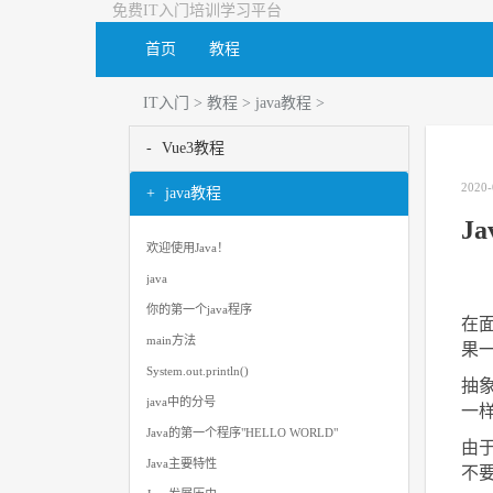
免费IT入门培训学习平台
首页
教程
IT入门
>
教程
>
java教程
>
Vue3教程
2020-
java教程
J
欢迎使用Java！
java
你的第一个java程序
在
main方法
果
System.out.println()
抽
java中的分号
一
Java的第一个程序"HELLO WORLD"
由
Java主要特性
不