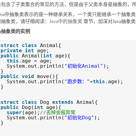
类包含了子类集合的常见的方法，但是由于父类本身是抽象的，
Java中抽象类表示的是一种继承关系，一个类只能继承一个抽象类
的抽象类，请仔细阅读：
Java中的抽象类
章节，加深对Java抽象
va抽象类的实例
bstract
class
Animal{
private
int
age;
public
Animal(
int
age){
this
.age = age;
System.out.println(
"初始化Animal"
);
}
public
void
move(){
System.out.println(
"跑步数："
+
this
.age);
}
bstract
class
Dog
extends
Animal{
public
Dog(
int
age){
super
(age);
//去掉会报异常
System.out.println(
"初始化Dog"
);
}