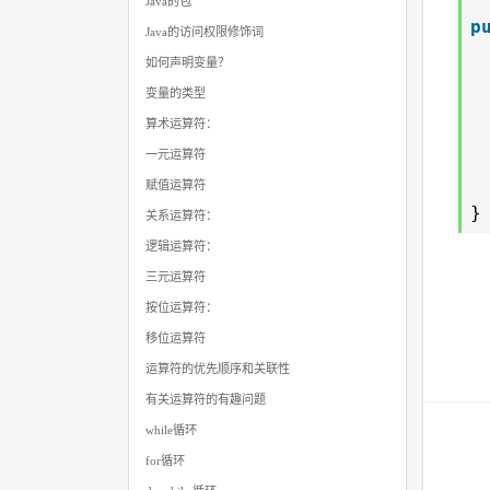
Java的包
p
Java的访问权限修饰词
如何声明变量？
变量的类型
算术运算符：
一元运算符
赋值运算符
}
关系运算符：
逻辑运算符：
三元运算符
按位运算符：
移位运算符
运算符的优先顺序和关联性
有关运算符的有趣问题
while循环
for循环