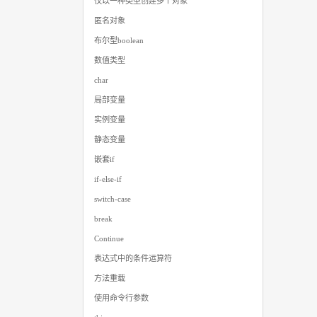
仅以一种类型创建多个对象
匿名对象
布尔型boolean
数值类型
char
局部变量
实例变量
静态变量
嵌套if
if-else-if
switch-case
break
Continue
表达式中的条件运算符
方法重载
使用命令行参数