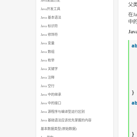
Java发展历史
父
Java开发工具
在
Java 基本语法
中
Java 标识符
Ja
Java 修饰符
Java 变量
a
Java 数组
Java 枚举
Java 关键字
Java 注释
Java 空行
}
Java 中的继承
a
Java 中的接口
Java 源程序与编译型运行区别
Java 基础语法应该优先掌握的内容
基本数据类型(原始数据)
}