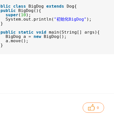
ublic
class
BigDog
extends
Dog{
public
BigDog(){
super
(
10
);
System.out.println(
"初始化BigDog"
);
}
public
static
void
main(String[] args){
BigDog a =
new
BigDog();
a.move();
}
0