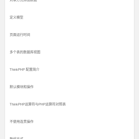
对象方式添加数据
定义模型
页面运行时间
多个表的数据库视图
ThinkPHP 配置简介
默认模块和操作
ThinkPHP运算符与PHP运算符对照表
不使用连贯操作