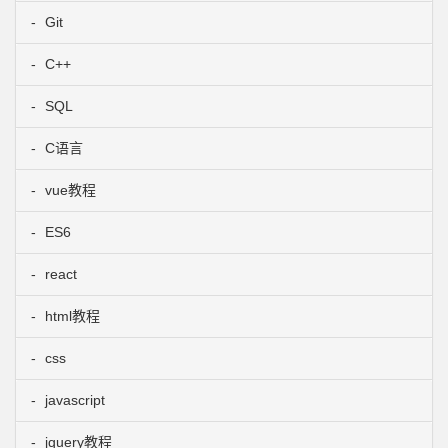
Git
C++
SQL
C语言
vue教程
ES6
react
html教程
css
javascript
jquery教程