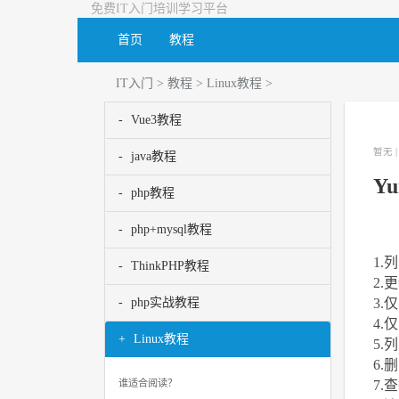
免费IT入门培训学习平台
首页
教程
IT入门
>
教程
>
Linux教程
>
Vue3教程
暂无 
java教程
Y
php教程
php+mysql教程
1.
ThinkPHP教程
2.
3.仅
php实战教程
4.
Linux教程
5.
6.删
7.查
谁适合阅读？