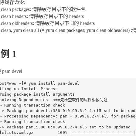
清除缓存命令:
m clean packages: 清除缓存目录下的软件包
 clean headers: 清除缓存目录下的 headers
 clean oldheaders: 清除缓存目录下旧的 headers
 clean, yum clean all (= yum clean packages; yum clean o
例 1
pam-devel
oot@www ~]# yum install pam-devel

tting up Install Process

rsing package install arguments

esolving Dependencies  <==先检查软件的属性相依问题

> Running transaction check

-> Package pam-devel.i386 0:0.99.6.2-4.el5 set to be upda
> Processing Dependency: pam = 0.99.6.2-4.el5 for package
> Running transaction check

-> Package pam.i386 0:0.99.6.2-4.el5 set to be updated

lelists.xml.gz          100% |=========================| 