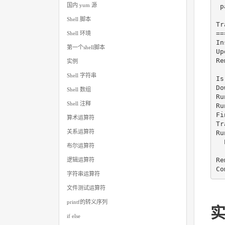
国内 yum 源
 p
Shell 脚本
Tr
==
Shell 环境
In
第一个shell脚本
Up
R
实例
Shell 字符串
Is
Do
Shell 数组
Ru
Shell 注释
Ru
Fi
算术运算符
Tr
关系运算符
Ru
  
布尔运算符
Re
逻辑运算符
字符串运算符
文件测试运算符
printf的转义序列
实
if else