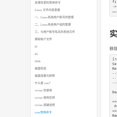
fi
处理目录的常用命令
->
Linux 文件内容查看
一、Linux系统用户账号的管理
二、Linux系统用户组的管理
实
三、与用户账号有关的系统文件
拥有帐户文件
df
移除 
du
[r
fdisk
Se
R
磁盘检验
--
磁盘挂载与卸除
--
--
什么是 vim？
vi/vim 的使用
De
vi/vim 使用实例
==
vi/vim 按键说明
 P
==
yum常用命令
Re