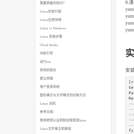
8.
需要具备的知识？
yu
Linux的发行版
yum
Linux应用领域
yum
Linux vs Windows
yum
Linux 安装步骤
Cloud Studio
实
内核引导
运行init
安装 
系统初始化
建立终端
[r
用户登录系统
Se
Pa
图形模式与文字模式的切换方式
R
--
Linux 关机
--
参考文章：
--
--
使用密钥认证机制远程登录linux
--
Linux文件属主和属组
fi