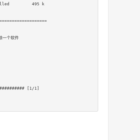
led         495 k

==================

除一个软件

######### [1/1]
