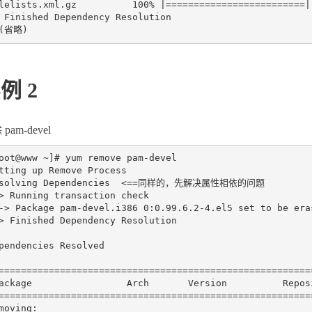
lelists.xml.gz          100% |=========================| 
 Finished Dependency Resolution

例 2
pam-devel
oot@www ~]# yum remove pam-devel

tting up Remove Process

esolving Dependencies  <==同样的，先解决属性相依的问题

> Running transaction check

-> Package pam-devel.i386 0:0.99.6.2-4.el5 set to be eras
> Finished Dependency Resolution

pendencies Resolved

=========================================================
ackage                 Arch       Version          Reposi
=========================================================
moving:
