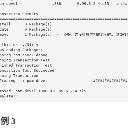
am-devel               i386       0.99.6.2-4.el5   instal
ansaction Summary

=========================================================
stall      0 Package(s)

date       0 Package(s)

emove       1 Package(s)  <==还好，并没有属性相依的问题，单纯移
 this ok [y/N]: y

wnloading Packages:

nning rpm_check_debug

nning Transaction Test

nished Transaction Test

ansaction Test Succeeded

nning Transaction

Erasing   : pam-devel                    ################
moved: pam-devel.i386 0:0.99.6.2-4.el5

例 3