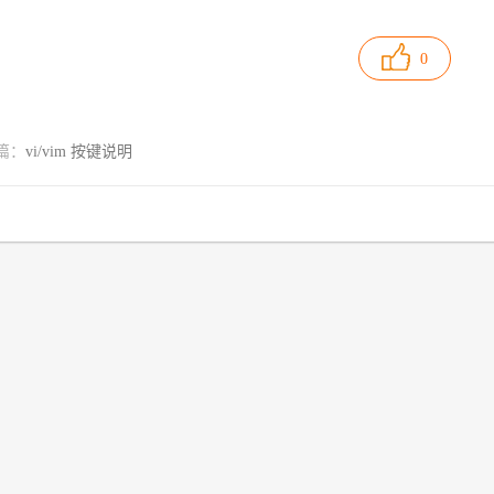
0
篇：
vi/vim 按键说明