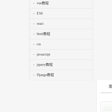
vue教程
ES6
react
html教程
css
javascript
jquery教程
Django教程