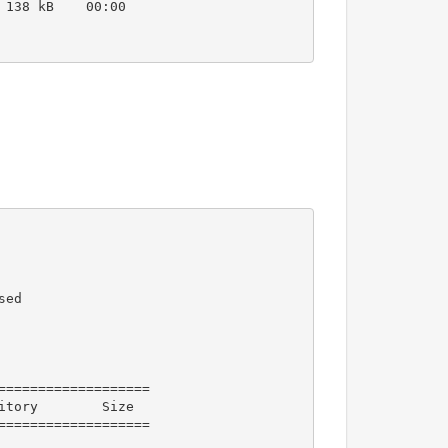
138 kB    00:00

ed

==================

tory        Size

==================
