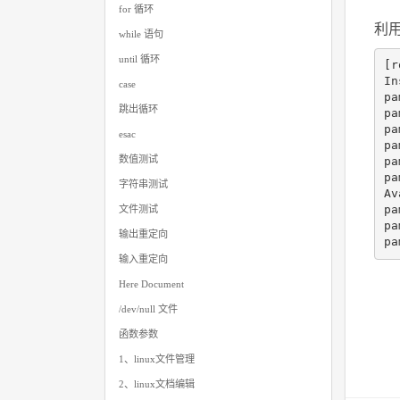
for 循环
利用
while 语句
until 循环
[r
In
case
pa
跳出循环
pa
pa
esac
pa
数值测试
pa
pa
字符串测试
A
pa
文件测试
pa
输出重定向
输入重定向
Here Document
/dev/null 文件
函数参数
1、linux文件管理
2、linux文档编辑