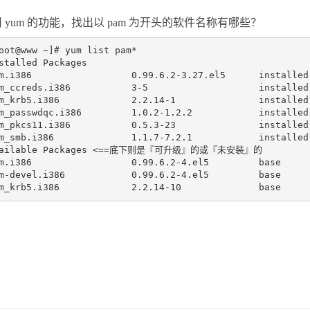
 yum 的功能，找出以 pam 为开头的软件名称有哪些？
oot@www ~]# yum list pam*

stalled Packages

m.i386                  0.99.6.2-3.27.el5      installed

m_ccreds.i386           3-5                    installed

m_krb5.i386             2.2.14-1               installed

m_passwdqc.i386         1.0.2-1.2.2            installed

m_pkcs11.i386           0.5.3-23               installed

m_smb.i386              1.1.7-7.2.1            installed

vailable Packages <==底下则是『可升级』的或『未安装』的

m.i386                  0.99.6.2-4.el5         base

m-devel.i386            0.99.6.2-4.el5         base
