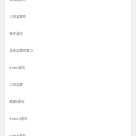
三目运算符
条件语句
关系运算符复习
if-else语句
三目运算
嵌套if语句
if-else if语句
switch语句