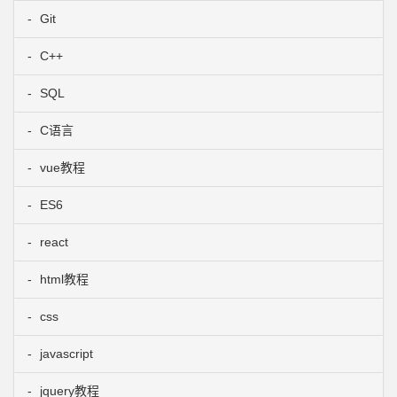
Git
C++
SQL
C语言
vue教程
ES6
react
html教程
css
javascript
jquery教程