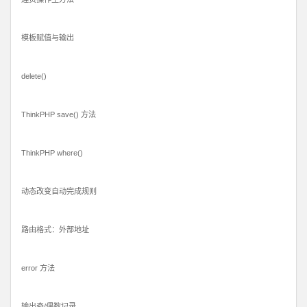
模板赋值与输出
delete()
ThinkPHP save() 方法
ThinkPHP where()
动态改变自动完成规则
路由格式：外部地址
error 方法
输出奇/偶数记录