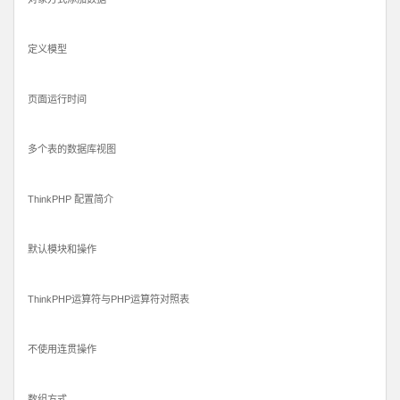
定义模型
页面运行时间
多个表的数据库视图
ThinkPHP 配置简介
默认模块和操作
ThinkPHP运算符与PHP运算符对照表
不使用连贯操作
数组方式