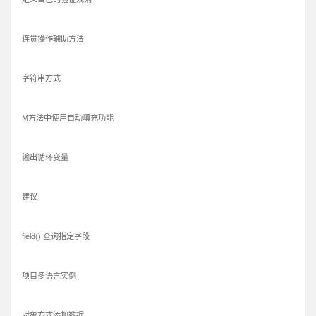
连贯操作辅助方法
字符串方式
M方法中使用自动填充功能
输出循环变量
建议
field() 查询指定字段
项目多语言实例
对象方式添加数据