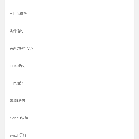
三目运算符
条件语句
关系运算符复习
if-else语句
三目运算
嵌套if语句
if-else if语句
switch语句