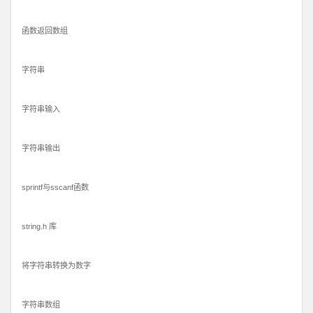
函数返回数组
字符串
字符串输入
字符串输出
sprintf与sscanf函数
string.h 库
将字符串转换为数字
字符串数组