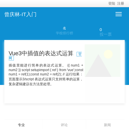
登陆
注册
曾庆林-IT入门
名
0
学校排行榜
投一票
Vue3中插值的表达式运算
官
网
插值里能进行简单的表达式运算。 {{ num1 +
num2 }} script setupimport { ref } from 'vue';const
num1 = ref(1);const num2 = ref(2); // 运行结果：
页面显示3/script 表达式运算只支持简单的运算，
复杂逻辑建议在方法里处理。
专业
评论
新闻