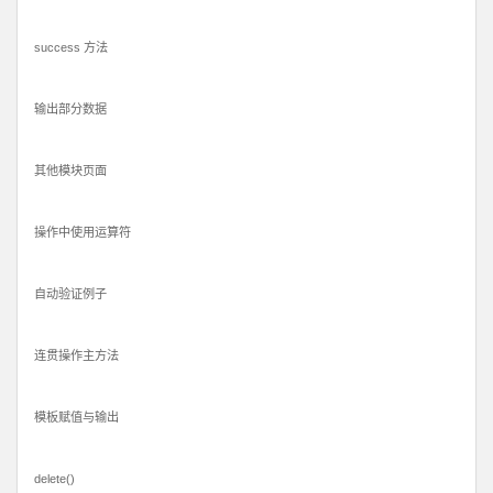
success 方法
输出部分数据
其他模块页面
操作中使用运算符
自动验证例子
连贯操作主方法
模板赋值与输出
delete()