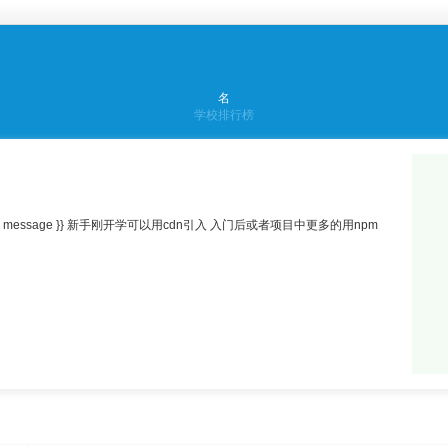
名
学校排行榜
{ message }} 新手刚开学可以用cdn引入 入门后或者项目中更多的用npm