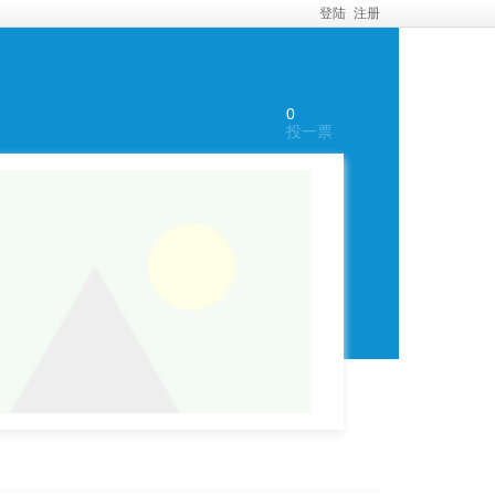
登陆
注册
0
投一票