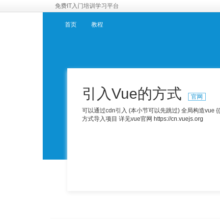
免费IT入门培训学习平台
首页
教程
引入Vue的方式
官网
可以通过cdn引入 (本小节可以先跳过) 全局构造vue {
方式导入项目 详见vue官网 https://cn.vuejs.org