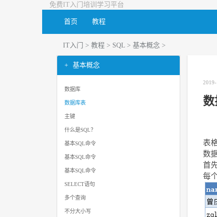
免费IT入门培训学习平台
首页
教程
IT入门
>
教程
>
SQL
>
基本概念
>
基本概念
2019-
数据库
数
数据库表
主键
什么是SQL？
表
基本SQL命令
数
基本SQL命令
首先
基本SQL命令
每
SELECT语句
多个查询
不分大小写