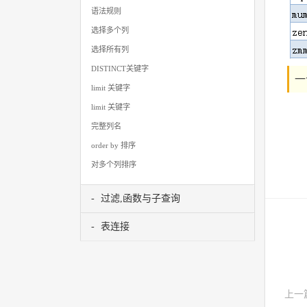
语法规则
选择多个列
选择所有列
DISTINCT关键字
一
limit 关键字
limit 关键字
完整列名
order by 排序
对多个列排序
过滤,函数与子查询
表连接
上一