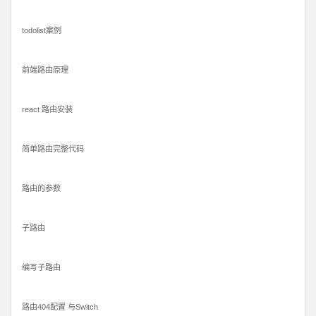
todolist案例
前端路由原理
react 路由安装
简单路由完整代码
路由的参数
子路由
编写子路由
路由404配置 与Switch