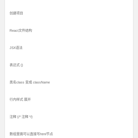
创建项目
React文件结构
JSX语法
表达式 {}
类名class 变成 className
行内样式 展开
注释 {/* 注释 */}
数组里面可以直接写html节点