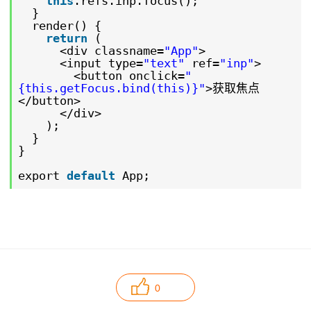
this
.refs.inp.focus();
}
render() {
return
(
<div classname=
"App"
>
<input type=
"text"
ref=
"inp"
>
<button onclick=
"
{this.getFocus.bind(this)}"
>获取焦点
</button>
</div>
);
}
}
export
default
App;
0