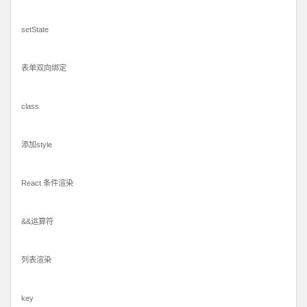
setState
表单双向绑定
class
添加style
React 条件渲染
&&运算符
列表渲染
key