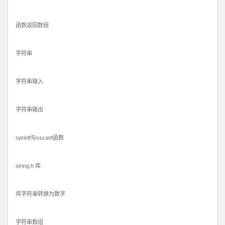
函数返回数组
字符串
字符串输入
字符串输出
sprintf与sscanf函数
string.h 库
将字符串转换为数字
字符串数组