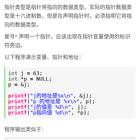
指针类型是指针将指向的数据类型。实际的指针数据类
型是十六进制数，但是在声明指针时，必须指明它将指
向的数据类型。
星号* 声明一个指针，应该出现在指针变量使用的标识
符旁边。
以下程序演示变量、指针和地址：
int
j = 63;
int
*p = NULL;
p = &j;
printf
(
"j的地址是%x\n"
, &j);
printf
(
"p 的地址是 %x\n"
, p);
printf
(
"j的值是 %d\n"
, j);
printf
(
"p指向值 %d\n"
, *p);
程序输出类似于：