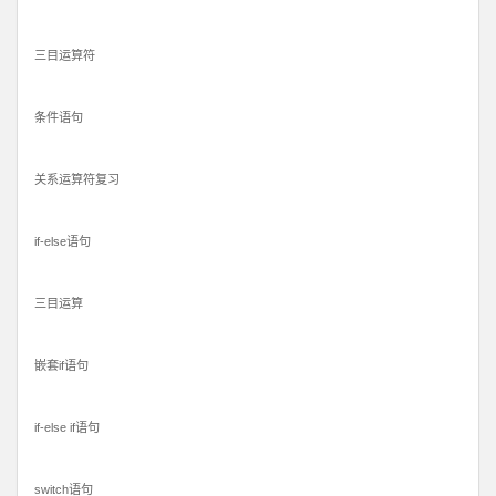
三目运算符
条件语句
关系运算符复习
if-else语句
三目运算
嵌套if语句
if-else if语句
switch语句