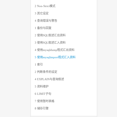
2 Non-Strict模式
3 其它设定
4 查询错误与警告
1 备份与回复
2 使用SQL叙述汇出资料
3 使用SQL叙述汇入资料
4 使用mysqldump程式汇出资料
5 使用mysqlimport程式汇入资料
1 索引
2 判断条件的设定
4 EXPLAIN与查询叙述
5 资料维护
6 LIMIT子句
7 使用暂时表格
8 储存引擎