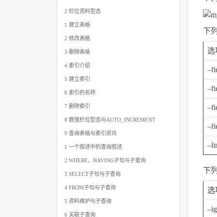
2 栏位资料型态
1 建立表格
下
2 修改表格
选
3 删除表格
4 索引介绍
–f
5 建立索引
–f
6 索引的名称
7 删除索引
–f
8 数值栏位型态与AUTO_INCREMENT
–f
9 查询表格与索引资讯
–l
1 一个叙述中的查询叙述
2 WHERE、HAVING子句与子查询
下
3 SELECT子句与子查询
4 FROM子句与子查询
选
5 资料维护与子查询
–i
6 关联子查询