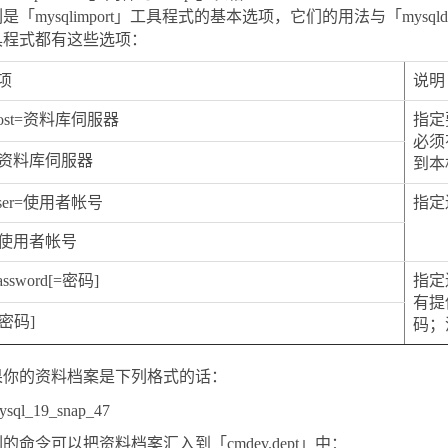
是「mysqlimport」工具程式的基本选项，它们的用法与「mysq
具程式都有这些选项：
项
说明
host=资料库伺服器
指定
必须
h 资料库伺服器
到本
user=使用者帐号
指定
u 使用者帐号
assword[=密码]
指定
有提
[密码]
码；
你的资料​​档案是下列格式的话：
的命令可以把资料档案汇入到「cmdev.dept」中：