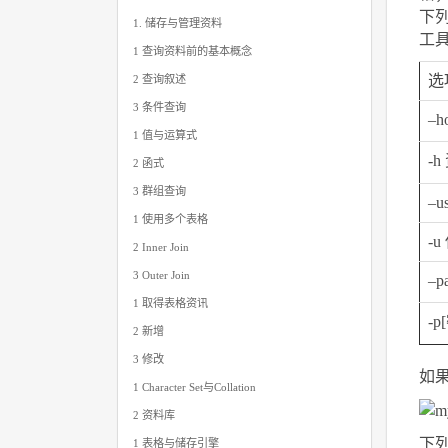
下列
1. 储存与管理资料
工
1 查询资料前的基本概念
选
2 查询叙述
3 条件查询
–
1 值与运算式
-
2 函式
3 群组查询
–
1 使用多个表格
-
2 Inner Join
3 Outer Join
–p
1 取得表格资讯
-p
2 新增
3 修改
如果
1 Character Set与Collat​​ion
2 资料库
下列
1 表格与储存引擎