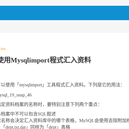
|
394
 使用mysqlimport程式汇入资料
以使用「mysqlimport」工具程式汇入资料。下列是它的用法：
指定资料档案的名称时，要特别注意下列两个重点：
料档案中不可以包含SQL叙述
名称会决定汇入资料库中的哪个表格，MySQL会使用去除附加档名后的
「dept.txt.dat」同样为「dept」表格