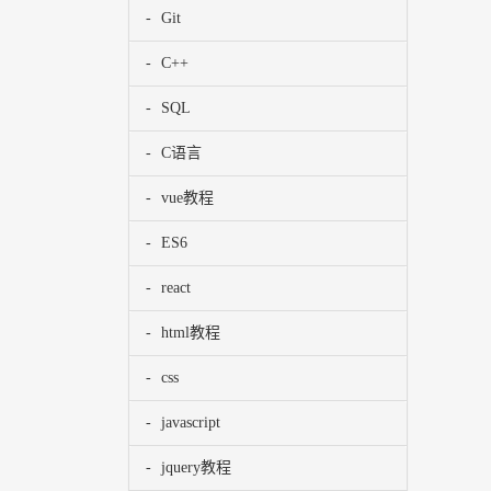
Git
C++
SQL
C语言
vue教程
ES6
react
html教程
css
javascript
jquery教程