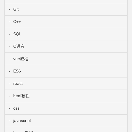
Git
C++
SQL
C语言
vue教程
ES6
react
html教程
css
javascript