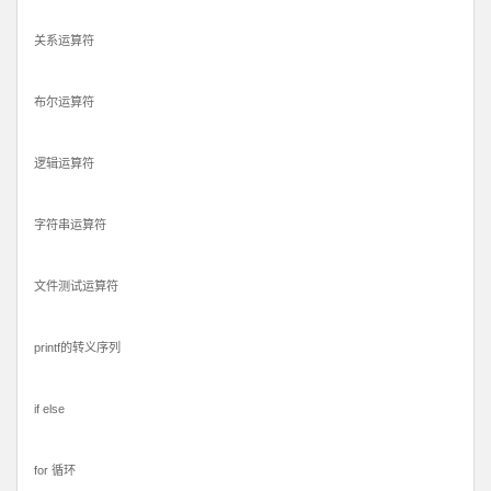
关系运算符
布尔运算符
逻辑运算符
字符串运算符
文件测试运算符
printf的转义序列
if else
for 循环