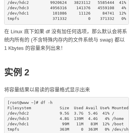
/dev/hdc2         9920624   3823112   5585444  41% /

/dev/hdc3         4956316    141376   4559108   4% /h
/dev/hdc1          101086     11126     84741  12% /b
在 Linux 底下如果 df 没有加任何选项，那么默认会将系
统内所有的 (不含特殊内存内的文件系统与 swap) 都以
1 Kbytes 的容量来列出来！
实例 2
将容量结果以易读的容量格式显示出来
[root@www ~]# df -h

Filesystem            Size  Used Avail Use% Mounted o
/dev/hdc2             9.5G  3.7G  5.4G  41% /

/dev/hdc3             4.8G  139M  4.4G   4% /home

/dev/hdc1              99M   11M   83M  12% /boot
