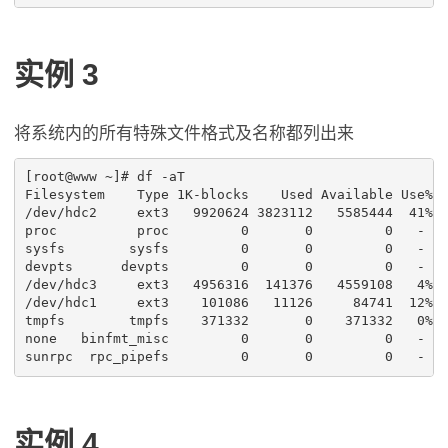
实例 3
将系统内的所有特殊文件格式及名称都列出来
[root@www ~]# df -aT

Filesystem    Type 1K-blocks    Used Available Use% M
/dev/hdc2     ext3   9920624 3823112   5585444  41% /
proc          proc         0       0         0   -  /
sysfs        sysfs         0       0         0   -  /
devpts      devpts         0       0         0   -  /
/dev/hdc3     ext3   4956316  141376   4559108   4% /
/dev/hdc1     ext3    101086   11126     84741  12% /
tmpfs        tmpfs    371332       0    371332   0% /
none   binfmt_misc         0       0         0   -  /
实例 4