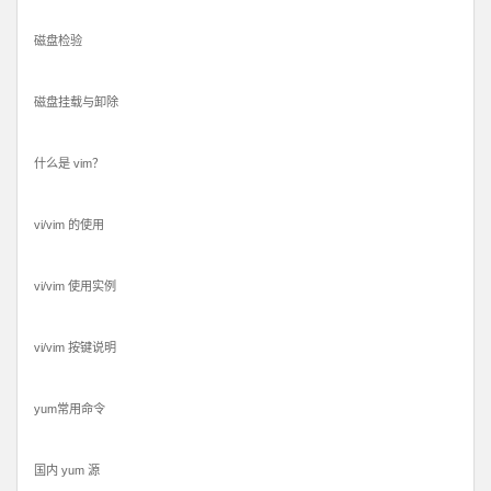
磁盘检验
磁盘挂载与卸除
什么是 vim？
vi/vim 的使用
vi/vim 使用实例
vi/vim 按键说明
yum常用命令
国内 yum 源