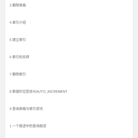
3 删除表格
4 索引介绍
5 建立索引
6 索引的名称
7 删除索引
8 数值栏位型态与AUTO_INCREMENT
9 查询表格与索引资讯
1 一个叙述中的查询叙述