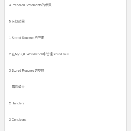
4 Prepared Statements的参数
5 有效范围
1 Stored Routines的应用
2 在MySQL Workbench中管理Stored routi
3 Stored Routines的参数
1 错误编号
2 Handlers
3 Conditions