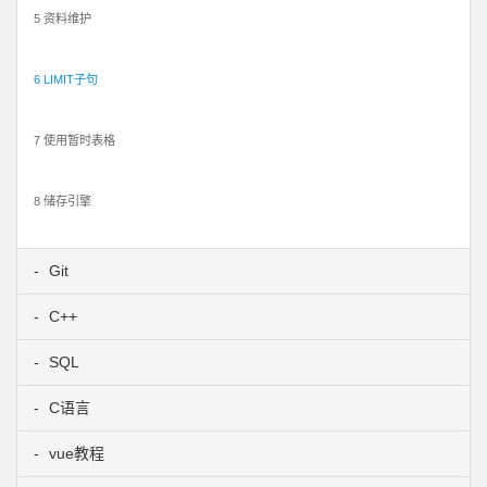
5 资料维护
6 LIMIT子句
7 使用暂时表格
8 储存引擎
Git
C++
SQL
C语言
vue教程