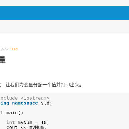
08-23 |
11121
量
在，让我们为变量分配一个值并打印出来。
include <iostream>
sing
namespace
std;
nt
main()
int
myNum = 10;
cout << myNum;