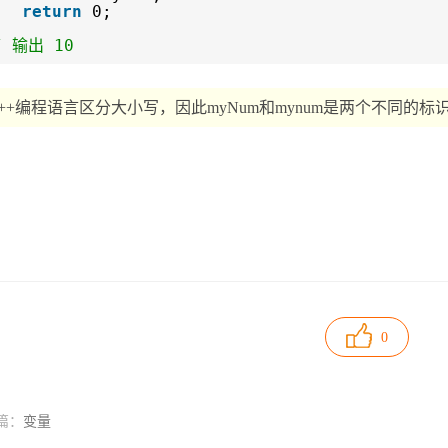
return
0;
/ 输出 10
 ++编程语言区分大小写，因此myNum和mynum是两个不同的标
0
篇：
变量