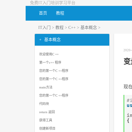
免费IT入门培训学习平台
首页
教程
IT入门
>
教程
>
C++
>
基本概念
>
基本概念
2020-
欢迎使用C ++
变
第一个c++ 程序
您的第一个C ++程序
您的第一个C ++程序
现
main方法
您的第一个C ++程序
#
代码块
u
return 返回
i
{
获得工具
创建新项目