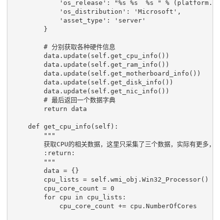
'os_release'
:
"
%s
%s
%s
 "
%
(
platform
.
r
'os_distribution'
:
'Microsoft'
,
'asset_type'
:
'server'
}
# 分别获取各种硬件信息
data
.
update
(
self
.
get_cpu_info
())
data
.
update
(
self
.
get_ram_info
())
data
.
update
(
self
.
get_motherboard_info
())
data
.
update
(
self
.
get_disk_info
())
data
.
update
(
self
.
get_nic_info
())
# 最后返回一个数据字典
return
data
def
get_cpu_info
(
self
):
"""
        获取CPU的相关数据，这里只采集了三个数据，实际有更多
        :return:
        """
data
=
{}
cpu_lists
=
self
.
wmi_obj
.
Win32_Processor
()
cpu_core_count
=
0
for
cpu
in
cpu_lists
:
cpu_core_count
+=
cpu
.
NumberOfCores