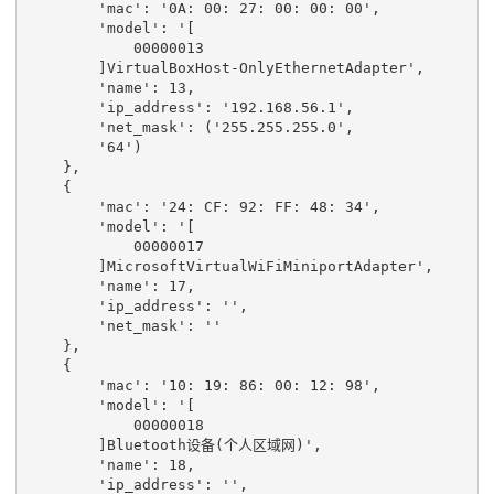
'mac'
:
'0A: 00: 27: 00: 00: 00'
,
'model'
:
'[
00000013
]
VirtualBoxHost
-
OnlyEthernetAdapter
',
'name'
:
13
,
'ip_address'
:
'192.168.56.1'
,
'net_mask'
:
(
'255.255.255.0'
,
'64'
)
},
{
'mac'
:
'24: CF: 92: FF: 48: 34'
,
'model'
:
'[
00000017
]
MicrosoftVirtualWiFiMiniportAdapter
',
'name'
:
17
,
'ip_address'
:
''
,
'net_mask'
:
''
},
{
'mac'
:
'10: 19: 86: 00: 12: 98'
,
'model'
:
'[
0000001
8
]
Bluetooth设备
(
个人区域网
)
',
'name'
:
18
,
'ip_address'
:
''
,