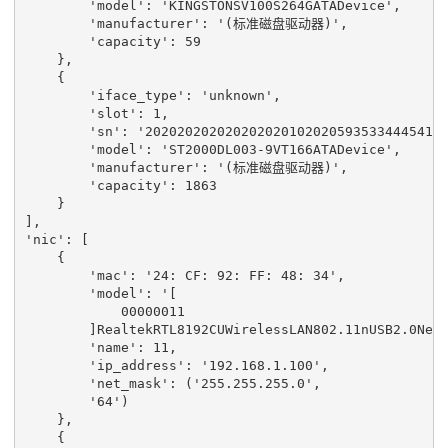
'model'
:
'KINGSTONSV100S264GATADevice'
,
'manufacturer'
:
'(标准磁盘驱动器)'
,
'capacity'
:
59
},
{
'iface_type'
:
'unknown'
,
'slot'
:
1
,
'sn'
:
'2020202020202020201020205935334445414
'model'
:
'ST2000DL003-9VT166ATADevice'
,
'manufacturer'
:
'(标准磁盘驱动器)'
,
'capacity'
:
1863
}
],
'nic'
:
[
{
'mac'
:
'24: CF: 92: FF: 48: 34'
,
'model'
:
'[
00000011
]
RealtekRTL8192CUWirelessLAN802
.
11
nUSB2
.
0
Net
'name'
:
11
,
'ip_address'
:
'192.168.1.100'
,
'net_mask'
:
(
'255.255.255.0'
,
'64'
)
},
{