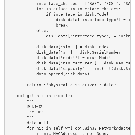
interface_choices
=
[
"SAS"
,
"SCSI"
,
"SAT
for
interface
in
interface_choices
:
if
interface
in
disk
.
Model
:
disk_data
[
'interface_type'
]
=
in
break
else
:
disk_data
[
'interface_type'
]
=
'unkno
disk_data
[
'slot'
]
=
disk
.
Index
disk_data
[
'sn'
]
=
disk
.
SerialNumber
disk_data
[
'model'
]
=
disk
.
Model
disk_data
[
'manufacturer'
]
=
disk
.
Manufac
disk_data
[
'capacity'
]
=
int
(
int
(
disk
.
Siz
data
.
append
(
disk_data
)
return
{
'physical_disk_driver'
:
data
}
def
get_nic_info
(
self
):
"""
        网卡信息
        :return:
        """
data
=
[]
for
nic
in
self
.
wmi_obj
.
Win32_NetworkAdapter
if
nic
.
MACAddress
is
not
None
: