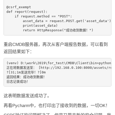
@csrf_exempt
def
report
(
request
):
if
request
.
method
==
"POST"
:
asset_data
=
request
.
POST
.
get
(
'asset_data'
)
print
(
asset_data
)
return
HttpResponse
(
"成功收到数据！"
)
重启CMDB服务器，再次从客户端报告数据，可以看到
返回结果如下：
(venv) D:\work\2019\for_test\CMDB\Client\bin>python m
正在将数据发送至： [http://192.168.0.100:8000/assets/repor
?[31;1m发送完毕！?[0m

返回结果：成功收到数据！

这表明数据发送成功了。
再看Pycharm中，也打印出了接收到的数据，一切OK！