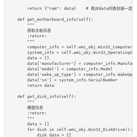
return
{
"ram"
:
data
}
# 再对data列表封装一
def
get_motherboard_info
(
self
):
"""
        获取主板信息
        :return:
        """
computer_info
=
self
.
wmi_obj
.
Win32_ComputerS
system_info
=
self
.
wmi_obj
.
Win32_OperatingSy
data
=
{}
data
[
'manufacturer'
]
=
computer_info
.
Manufac
data
[
'model'
]
=
computer_info
.
Model
data
[
'wake_up_type'
]
=
computer_info
.
WakeUpT
data
[
'sn'
]
=
system_info
.
SerialNumber
return
data
def
get_disk_info
(
self
):
"""
        硬盘信息
        :return:
        """
data
=
[]
for
disk
in
self
.
wmi_obj
.
Win32_DiskDrive
():
disk_data
=
{}