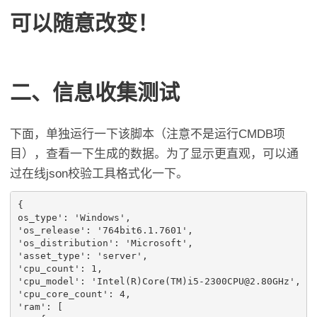
可以随意改变！
二、信息收集测试
下面，单独运行一下该脚本（注意不是运行CMDB项
目），查看一下生成的数据。为了显示更直观，可以通
过在线json校验工具格式化一下。
{
os_type
': '
Windows
',
'os_release'
:
'764bit6.1.7601'
,
'os_distribution'
:
'Microsoft'
,
'asset_type'
:
'server'
,
'cpu_count'
:
1
,
'cpu_model'
:
'Intel(R)Core(TM)i5-2300CPU@2.80GHz'
,
'cpu_core_count'
:
4
,
'ram'
:
[