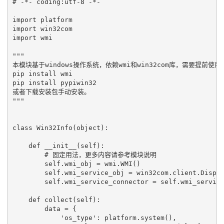
# -*- coding:utf-8 -*-
import
platform
import
win32com
import
wmi
"""
本模块基于windows操作系统，依赖wmi和win32com库，需要提前使用
pip install wmi
pip install pypiwin32
或者下载安装包手动安装。
"""
class
Win32Info
(
object
):
def
__init__
(
self
):
# 固定用法，更多内容请参考模块说明
self
.
wmi_obj
=
wmi
.
WMI
()
self
.
wmi_service_obj
=
win32com
.
client
.
Dispa
self
.
wmi_service_connector
=
self
.
wmi_servic
def
collect
(
self
):
data
=
{
'os_type'
:
platform
.
system
(),