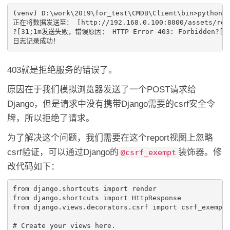
(venv) D:\work\2019\for_test\CMDB\Client\bin>python m
正在将数据发送至： [http://192.168.0.100:8000/assets/repor
?[31;1m发送失败，错误原因： HTTP Error 403: Forbidden?[0m
403就是拒绝服务的错误了。
原因在于我们模拟浏览器发送了一个POST请求给
Django，但是请求中没有携带Django需要的csrf安全令
牌，所以拒绝了请求。
为了解决这个问题，我们需要在这个report视图上忽略
csrf验证，可以通过Django的
装饰器。修
@csrf_exempt
改代码如下：
from
django.shortcuts
import
render
from
django.shortcuts
import
HttpResponse
from
django.views.decorators.csrf
import
csrf_exempt
# Create your views here.