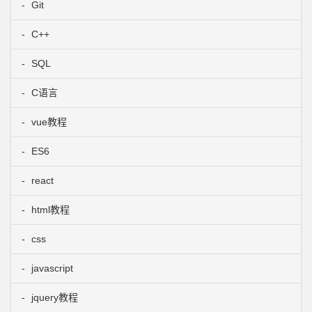
Git
C++
SQL
C语言
vue教程
ES6
react
html教程
css
javascript
jquery教程