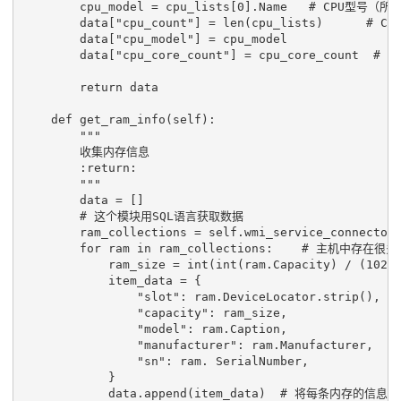
cpu_model
=
cpu_lists
[
0
]
.
Name
# CPU型号（所
data
[
"cpu_count"
]
=
len
(
cpu_lists
)
# CP
data
[
"cpu_model"
]
=
cpu_model
data
[
"cpu_core_count"
]
=
cpu_core_count
# C
return
data
def
get_ram_info
(
self
):
"""
        收集内存信息
        :return:
        """
data
=
[]
# 这个模块用SQL语言获取数据
ram_collections
=
self
.
wmi_service_connector
for
ram
in
ram_collections
:
# 主机中存在很
ram_size
=
int
(
int
(
ram
.
Capacity
)
/
(
1024
item_data
=
{
"slot"
:
ram
.
DeviceLocator
.
strip
(),
"capacity"
:
ram_size
,
"model"
:
ram
.
Caption
,
"manufacturer"
:
ram
.
Manufacturer
,
"sn"
:
ram
.
SerialNumber
,
}
data
.
append
(
item_data
)
# 将每条内存的信息