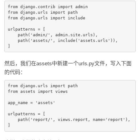
from
django.contrib
import
admin
from
django.urls
import
path
from
django.urls
import
include
urlpatterns
=
[
path
(
'admin/'
,
admin
.
site
.
urls
),
path
(
'assets/'
,
include
(
'assets.urls'
)),
]
然后，我们在assets中新建一个urls.py文件，写入下面
的代码：
from
django.urls
import
path
from
assets
import
views
app_name
=
'assets'
urlpatterns
=
[
path
(
'report/'
,
views
.
report
,
name
=
'report'
),
]