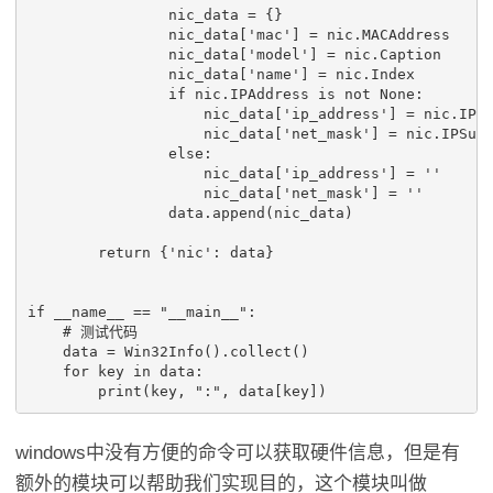
nic_data
=
{}
nic_data
[
'mac'
]
=
nic
.
MACAddress
nic_data
[
'model'
]
=
nic
.
Caption
nic_data
[
'name'
]
=
nic
.
Index
if
nic
.
IPAddress
is
not
None
:
nic_data
[
'ip_address'
]
=
nic
.
IPA
nic_data
[
'net_mask'
]
=
nic
.
IPSub
else
:
nic_data
[
'ip_address'
]
=
''
nic_data
[
'net_mask'
]
=
''
data
.
append
(
nic_data
)
return
{
'nic'
:
data
}
if
__name__
==
"__main__"
:
# 测试代码
data
=
Win32Info
()
.
collect
()
for
key
in
data
:
print
(
key
,
":"
,
data
[
key
])
windows中没有方便的命令可以获取硬件信息，但是有
额外的模块可以帮助我们实现目的，这个模块叫做