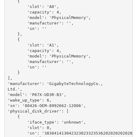
{
'slot'
:
'A0'
,
'capacity'
:
4
,
'model'
:
'PhysicalMemory'
,
'manufacturer'
:
''
,
'sn'
:
''
},
{
'slot'
:
'A1'
,
'capacity'
:
4
,
'model'
:
'PhysicalMemory'
,
'manufacturer'
:
''
,
'sn'
:
''
}
],
'manufacturer'
:
'GigabyteTechnologyCo.,
Ltd
.
',
'model'
:
'P67X-UD3R-B3'
,
'wake_up_type'
:
6
,
'sn'
:
'00426-OEM-8992662-12006'
,
'physical_disk_driver'
:
[
{
'iface_type'
:
'unknown'
,
'slot'
:
0
,
'sn'
:
'3830414130423230233235362020202020202