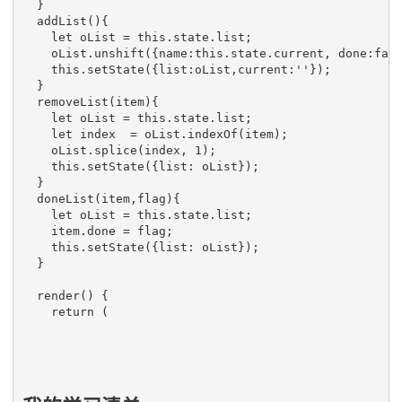
  }

  addList(){

    let oList = this.state.list;

    oList.unshift({name:this.state.current, done:fals
    this.setState({list:oList,current:''});

  }

  removeList(item){

    let oList = this.state.list;

    let index  = oList.indexOf(item);

    oList.splice(index, 1);

    this.setState({list: oList});

  }

  doneList(item,flag){

    let oList = this.state.list;

    item.done = flag;

    this.setState({list: oList});

  }

  render() {    

    return (
