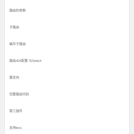
路由的参数
子路由
编写子路由
路由404配置 与Switch
重定向
完整路由代码
第三插件
支持less