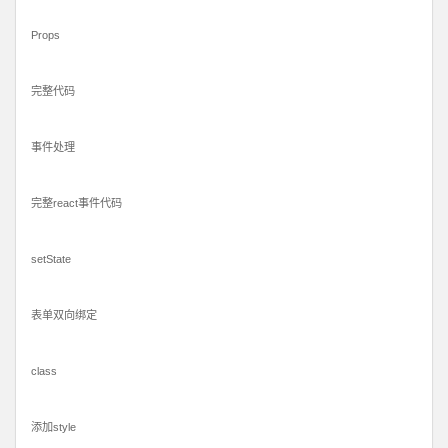
Props
完整代码
事件处理
完整react事件代码
setState
表单双向绑定
class
添加style