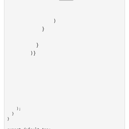
                )

            }

          }

        )}

    );

  }

}
