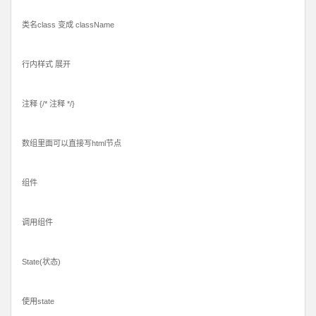
类名class 变成 className
行内样式 展开
注释 {/* 注释 */}
数组里面可以直接写html节点
组件
调用组件
State(状态)
使用state