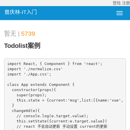
登陆
注册
曾庆林-IT入门
暂无 |
5739
Todolist案例
import React, { Component } from 'react';

import './normalize.css'

import './App.css';

class App extends Component {

  constructor(props){

    super(props);

    this.state = {current:'msg',list:[{name:'vue', do
  }

  changeHd(e){

    // console.log(e.target.value);

    this.setState({current:e.target.value})

    // react 不会自动更新 手动设置 current的更新
