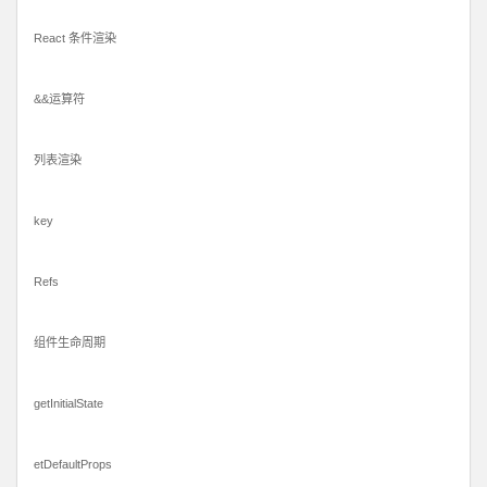
React 条件渲染
&&运算符
列表渲染
key
Refs
组件生命周期
getInitialState
etDefaultProps