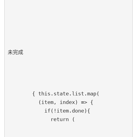
未完成
        { this.state.list.map(

          (item, index) => {

            if(!item.done){

              return (
