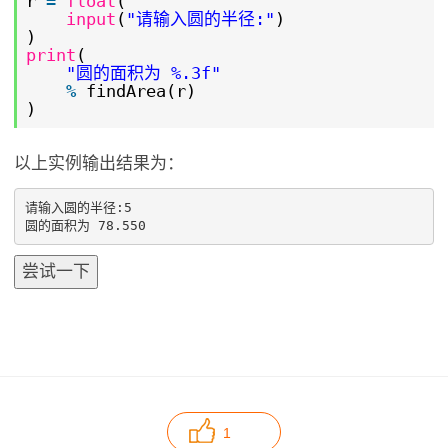
r
=
float
(
input
(
"请输入圆的半径:"
)
)
print
(
"圆的面积为 %.3f"
%
findArea(r)
)
以上实例输出结果为：
请输入圆的半径:5

尝试一下
1