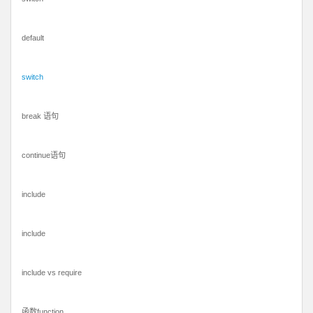
default
switch
break 语句
continue语句
include
include
include vs require
函数function