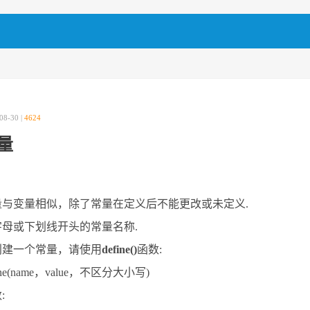
08-30 |
4624
量
量与变量相似，除了常量在定义后不能更改或未定义.
字母或下划线开头的常量名称.
创建一个常量，请使用
define()
函数:
fine(name，value，不区分大小写)
: