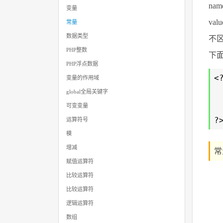
na
变量
va
常量
数据类型
不区
PHP整数
下
PHP浮点数据
<
变量的作用域
global全局关键字
可变变量
?
运算符号
模
增减
常
赋值运算符
比较运算符
比较运算符
逻辑运算符
数组