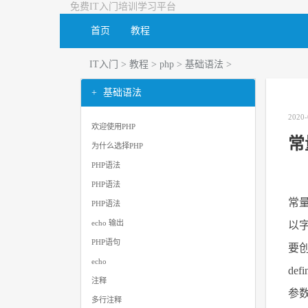
免费IT入门培训学习平台
首页
教程
IT入门
>
教程
>
php
>
基础语法
>
基础语法
2020-
欢迎使用PHP
常
为什么选择PHP
PHP语法
PHP语法
常
PHP语法
echo 输出
以
PHP语句
要
echo
de
注释
参数
多行注释