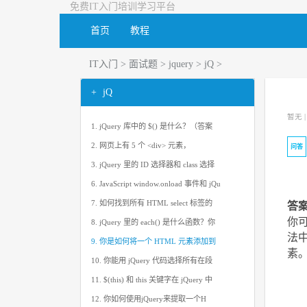
免费IT入门培训学习平台
首页
教程
IT入门
>
面试题
>
jquery
>
jQ
>
jQ
暂无 
1. jQuery 库中的 $() 是什么？（答案
2. 网页上有 5 个 <div> 元素，
问答
3. jQuery 里的 ID 选择器和 class 选择
6. JavaScript window.onload 事件和 jQu
7. 如何找到所有 HTML select 标签的
答案
你可
8. jQuery 里的 each() 是什么函数？你
法中
9. 你是如何将一个 HTML 元素添加到
素
10. 你能用 jQuery 代码选择所有在段
11. $(this) 和 this 关键字在 jQuery 中
12. 你如何使用jQuery来提取一个H