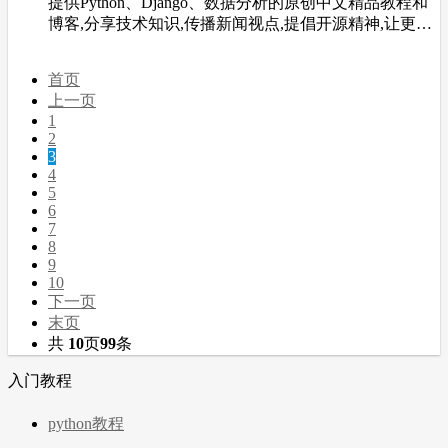
提供Python、Django、数据分析的原创中文精品教程和
博客,分享技术知识,传播新闻视点,提倡开源精神,让更多
开发者从中受益。
首页
上一页
1
2
3
4
5
6
7
8
9
10
下一页
末页
共
10
页
99
条
入门教程
python教程