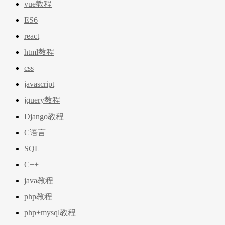
vue教程
ES6
react
html教程
css
javascript
jquery教程
Django教程
C语言
SQL
C++
java教程
php教程
php+mysql教程