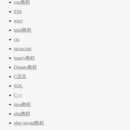
vue教程
ES6
react
html教程
css
javascript
jquery教程
Django教程
C语言
SQL
C++
java教程
php教程
php+mysql教程