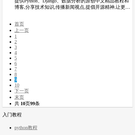
提供Python、Django、数据分析的原创中文精品教程和
博客,分享技术知识,传播新闻视点,提倡开源精神,让更多
开发者从中受益。
首页
上一页
1
2
3
4
5
6
7
8
9
10
下一页
末页
共
10
页
99
条
入门教程
python教程