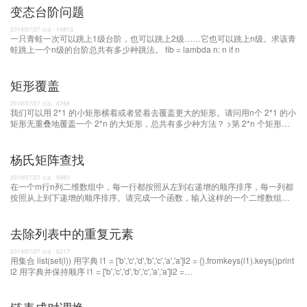
变态台阶问题
2019/07/27
14813
点击：
一只青蛙一次可以跳上1级台阶，也可以跳上2级……它也可以跳上n级。求该青
蛙跳上一个n级的台阶总共有多少种跳法。 fib = lambda n: n if n
矩形覆盖
2019/07/27
4768
点击：
我们可以用 2*1 的小矩形横着或者竖着去覆盖更大的矩形。请问用n个 2*1 的小
矩形无重叠地覆盖一个 2*n 的大矩形，总共有多少种方法？ >第 2*n 个矩形的
覆盖方法等于第 2*(n-1) 加上第
杨氏矩阵查找
2019/07/27
5583
点击：
在一个m行n列二维数组中，每一行都按照从左到右递增的顺序排序，每一列都
按照从上到下递增的顺序排序。请完成一个函数，输入这样的一个二维数组和
一个整数，判断数组中是否含
去除列表中的重复元素
2019/07/27
6217
点击：
用集合 list(set(l)) 用字典 l1 = ['b','c','d','b','c','a','a']l2 = {}.fromkeys(l1).keys()print
l2 用字典并保持顺序 l1 = ['b','c','d','b','c','a','a']l2 =
list(set(l1))l2.sort(key=l1.index)print l2 列表推导式 l1 = ['b','c',