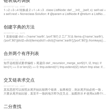
链表成对调换
2019/07/27
6590
点击：
1->2->3->4 转换成 2->1->4->3 . class ListNode: def __init__(self, x): self.val =
x self.next = Noneclass Solution: # @param a ListNode # @return a ListNode
def swapPairs(self, head): if head != None and head.next != None: next =
head.nex
创建字典的方法
2019/07/27
6470
点击：
1 直接创建 dict = {'name':'earth', 'port':'80'} 2 工厂方法 items=[('name','earth'),
('port','80')]dict2=dict(items)dict1=dict((['name','earth'],['port','80'])) fromkeys()方
法 dict1={}.fromkeys(('x','y'),-1)dict={'x':-1,'y':-1}dict2
合并两个有序列表
2019/07/27
5019
点击：
知乎远程面试要求编程 > 尾递归 def _recursion_merge_sort2(l1, l2, tmp): if
len(l1) == 0 or len(l2) == 0: tmp.extend(l1) tmp.extend(l2) return tmp else: if
l1[0] > 循环算法 思路： 定义一个新的空列表 比较两个列表
交叉链表求交点
2019/07/27
4627
点击：
其实思想可以按照从尾开始比较两个链表，如果相交，则从尾开始必然一致，
只要从尾开始比较，直至不一致的地方即为交叉点，如图所示 # 使用a,b两个list
来模拟链表，可以看出交叉点
二分查找