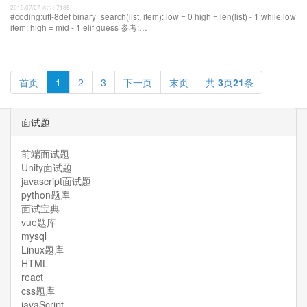
2019/07/27
7185
点击：
#coding:utf-8def binary_search(list, item): low = 0 high = len(list) - 1 while low
item: high = mid - 1 elif guess 参考:
http://blog.csdn.net/u013205877/article/details/76411718
首页
1
2
3
下一页
末页
共
3
页
21
条
面试题
前端面试题
Unity面试题
javascript面试题
python题库
面试宝典
vue题库
mysql
Linux题库
HTML
react
css题库
javaScript