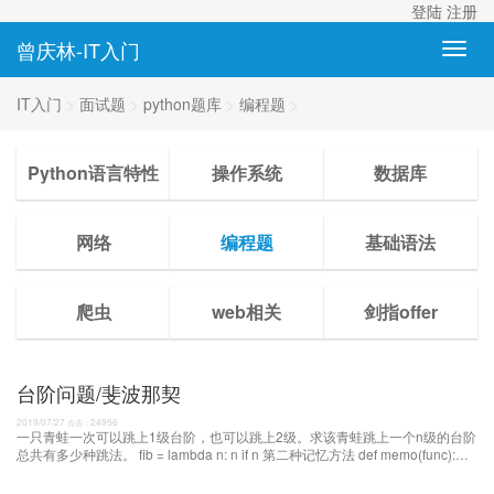
登陆
注册
曾庆林-IT入门
IT入门
>
面试题
>
python题库
>
编程题
>
Python语言特性
操作系统
数据库
网络
编程题
基础语法
爬虫
web相关
剑指offer
台阶问题/斐波那契
2019/07/27
24956
点击：
一只青蛙一次可以跳上1级台阶，也可以跳上2级。求该青蛙跳上一个n级的台阶
总共有多少种跳法。 fib = lambda n: n if n 第二种记忆方法 def memo(func):
cache = {} def wrap(*args): if args not in cache: