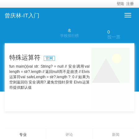
登陆
注册
曾庆林-IT入门
名
0
学校排行榜
投一票
特殊运算符
官网
fun main(){val str: String? = null // 安全调用val
length = str?.length // 返回null而不是崩溃 // Elvis
运算符val safeLength = str?.length ?: 0 // 如果为
空则返回0} 安全调用?.避免空指针异常 Elvis运算
符提供默认值
专业
评论
新闻