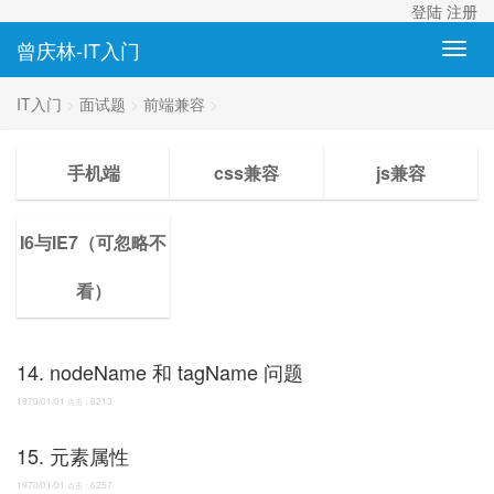
登陆
注册
曾庆林-IT入门
IT入门
>
面试题
>
前端兼容
>
手机端
css兼容
js兼容
I6与IE7（可忽略不
看）
14. nodeName 和 tagName 问题
1970/01/01
6213
点击：
15. 元素属性
1970/01/01
6257
点击：