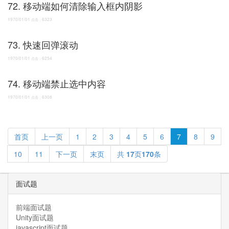
72. 移动端如何清除输入框内阴影
1970/01/01
6323
点击：
73. 快速回弹滚动
1970/01/01
6254
点击：
74. 移动端禁止选中内容
1970/01/01
6308
点击：
首页
上一页
1
2
3
4
5
6
7
8
9
10
11
下一页
末页
共
17
页
170
条
面试题
前端面试题
Unity面试题
javascript面试题