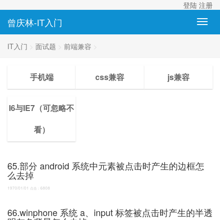
登陆
注册
曾庆林-IT入门
IT入门
>
面试题
>
前端兼容
>
手机端
css兼容
js兼容
I6与IE7（可忽略不
看）
65.部分 android 系统中元素被点击时产生的边框怎
么去掉
1970/01/01
6808
点击：
66.winphone 系统 a、input 标签被点击时产生的半透