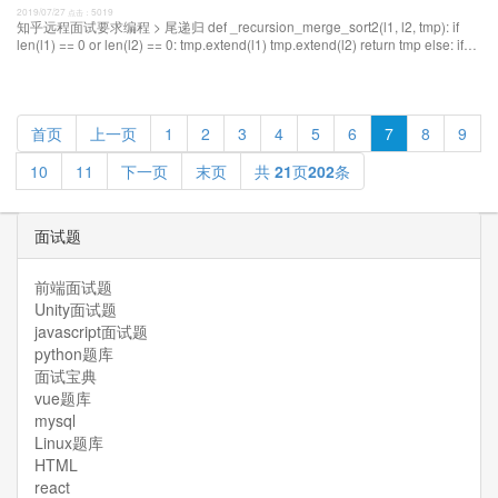
2019/07/27
5019
点击：
知乎远程面试要求编程 > 尾递归 def _recursion_merge_sort2(l1, l2, tmp): if
len(l1) == 0 or len(l2) == 0: tmp.extend(l1) tmp.extend(l2) return tmp else: if
l1[0] > 循环算法 思路： 定义一个新的空列表 比较两个列表
首页
上一页
1
2
3
4
5
6
7
8
9
10
11
下一页
末页
共
21
页
202
条
面试题
前端面试题
Unity面试题
javascript面试题
python题库
面试宝典
vue题库
mysql
Linux题库
HTML
react