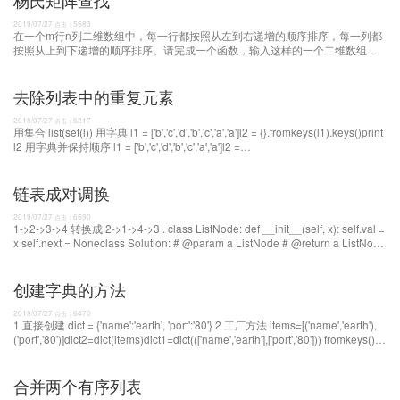
杨氏矩阵查找
2019/07/27
5583
点击：
在一个m行n列二维数组中，每一行都按照从左到右递增的顺序排序，每一列都
按照从上到下递增的顺序排序。请完成一个函数，输入这样的一个二维数组和
一个整数，判断数组中是否含
去除列表中的重复元素
2019/07/27
6217
点击：
用集合 list(set(l)) 用字典 l1 = ['b','c','d','b','c','a','a']l2 = {}.fromkeys(l1).keys()print
l2 用字典并保持顺序 l1 = ['b','c','d','b','c','a','a']l2 =
list(set(l1))l2.sort(key=l1.index)print l2 列表推导式 l1 = ['b','c',
链表成对调换
2019/07/27
6590
点击：
1->2->3->4 转换成 2->1->4->3 . class ListNode: def __init__(self, x): self.val =
x self.next = Noneclass Solution: # @param a ListNode # @return a ListNode
def swapPairs(self, head): if head != None and head.next != None: next =
head.nex
创建字典的方法
2019/07/27
6470
点击：
1 直接创建 dict = {'name':'earth', 'port':'80'} 2 工厂方法 items=[('name','earth'),
('port','80')]dict2=dict(items)dict1=dict((['name','earth'],['port','80'])) fromkeys()方
法 dict1={}.fromkeys(('x','y'),-1)dict={'x':-1,'y':-1}dict2
合并两个有序列表