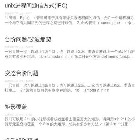
unix进程间通信方式(IPC)
2019/07/27
4837
点击：
1. 管道（Pipe） ：管道可用于具有亲缘关系进程间的通信，允许一个进程和另
一个与它有共同祖先的进程之间进行通信。 2. 命名管道（named pipe）：命名
管道克服了管道没有名字的限制，
台阶问题/斐波那契
2019/07/27
24972
点击：
一只青蛙一次可以跳上1级台阶，也可以跳上2级。求该青蛙跳上一个n级的台阶
总共有多少种跳法。 fib = lambda n: n if n 第二种记忆方法 def memo(func):
cache = {} def wrap(*args): if args not in cache:
变态台阶问题
2019/07/27
14821
点击：
一只青蛙一次可以跳上1级台阶，也可以跳上2级……它也可以跳上n级。求该青
蛙跳上一个n级的台阶总共有多少种跳法。 fib = lambda n: n if n
矩形覆盖
2019/07/27
4768
点击：
我们可以用 2*1 的小矩形横着或者竖着去覆盖更大的矩形。请问用n个 2*1 的小
矩形无重叠地覆盖一个 2*n 的大矩形，总共有多少种方法？ >第 2*n 个矩形的
覆盖方法等于第 2*(n-1) 加上第