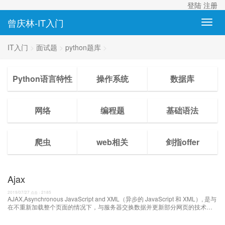
登陆
注册
曾庆林-IT入门
IT入门
>
面试题
>
python题库
>
Python语言特性
操作系统
数据库
网络
编程题
基础语法
爬虫
web相关
剑指offer
Ajax
2019/07/27
2185
点击：
AJAX,Asynchronous JavaScript and XML（异步的 JavaScript 和 XML）, 是与
在不重新加载整个页面的情况下，与服务器交换数据并更新部分网页的技术。
核心是javascript里面有个XMLHttpRequest对象来负责交